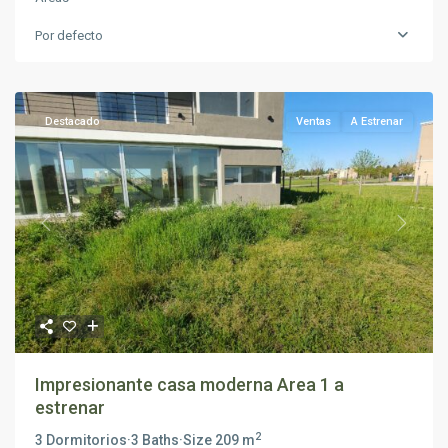
Por defecto
Destacado
Ventas
A Estrenar
Previous
Next
Impresionante casa moderna Area 1 a
estrenar
2
3 Dormitorios
·
3 Baths
·
Size
209 m