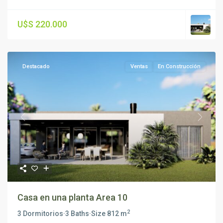
U$S 220.000
Destacado
Ventas
En Construcción
Previous
Next
Casa en una planta Area 10
2
3 Dormitorios
·
3 Baths
·
Size
812 m