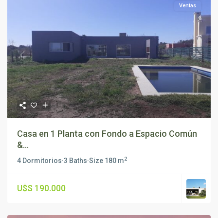
Ventas
Previous
Next
Casa en 1 Planta con Fondo a Espacio Común
&...
2
4 Dormitorios
·
3 Baths
·
Size
180 m
U$S 190.000