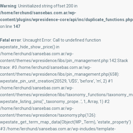
Warning
: Uninitialized string offset 200 in
/home/lerchund/sansebas.com.ar/wp-
content/plugins/wpresidence-core/api/inc/duplicate_functions.php
on line
147
Fatal error
: Uncaught Error: Call to undefined function
wpestate_hide_show_price() in
/home/lerchund/sansebas.com.ar/wp-
content/themes/wpresidence/libs/pin_management.php:142 Stack
trace: #0 /home/lerchund/sansebas.com.ar/wp-
content/themes/wpresidence/libs/pin_management.php(658):
wpestate_pin_unit_creation(20529, 'U$S', 'before', 'm', 2) #1
/home/lerchund/sansebas.com.ar/wp-
content/themes/wpresidence/libs/taxonomy_functions/taxonomy_ma
wpestate_listing_pins('_taxonomy_prope...', 1, Array, 1) #2
/home/lerchund/sansebas.com.ar/wp-
content/themes/wpresidence/taxonomy.php(126):
wpestate_get_term_map_data(Object(WP_Term), 'estate_property')
#3 /home/lerchund/sansebas.com.ar/wp-includes/template-