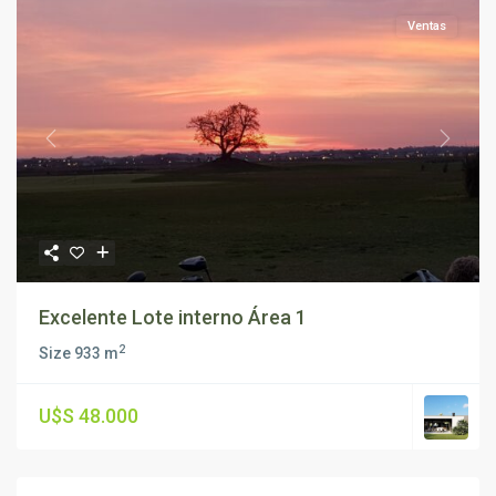
Ventas
Previous
Next
Excelente Lote interno Área 1
2
Size
933 m
U$S 48.000