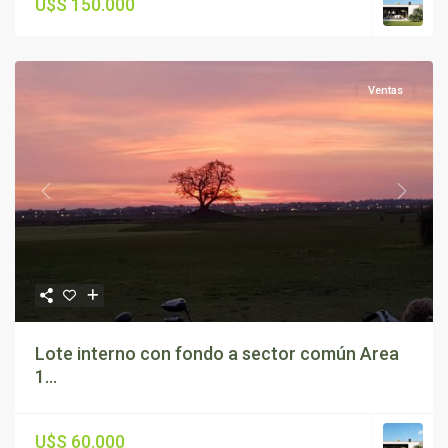
U$S 150.000
Ventas
Previous
Next
Lote interno con fondo a sector común Area
1...
U$S 60.000