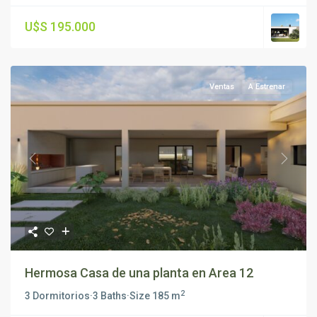
U$S 195.000
Ventas
A Estrenar
Previous
Next
Hermosa Casa de una planta en Area 12
2
3 Dormitorios
·
3 Baths
·
Size
185 m