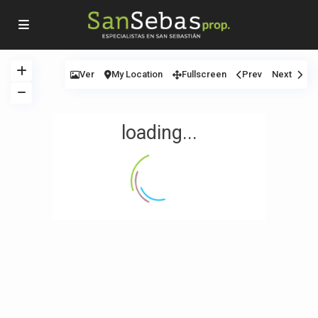
Ver
My Location
Fullscreen
Prev
Next
loading...