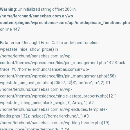
Warning
: Uninitialized string offset 200 in
/home/lerchund/sansebas.com.ar/wp-
content/plugins/wpresidence-core/api/inc/duplicate_functions.php
on line
147
Fatal error
: Uncaught Error: Call to undefined function
wpestate_hide_show_price() in
/home/lerchund/sansebas.com.ar/wp-
content/themes/wpresidence/libs/pin_management.php:142 Stack
trace: #0 /home/lerchund/sansebas.com.ar/wp-
content/themes/wpresidence/libs/pin_management.php(658):
wpestate_pin_unit_creation(20597, 'U$S', 'before', 'm', 2) #1
/home/lerchund/sansebas.com.ar/wp-
content/themes/wpresidence/single-estate_property.php(121):
wpestate_listing_pins('blank_single', 0, Array, 1) #2
/home/lerchund/sansebas.com.ar/wp-includes/template-
loader.php(132): include('/home/lerchund/...') #3
/home/lerchund/sansebas.com.ar/wp-blog-header.php(19):
require_once('/home/lerchund/...') #4