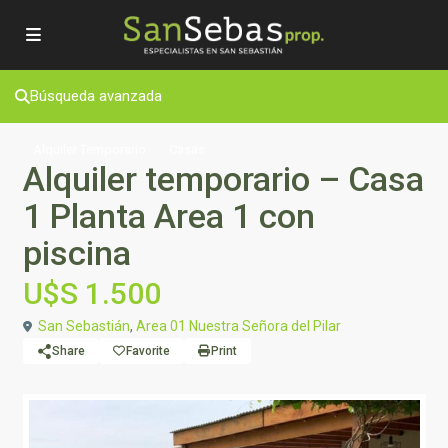
Búsqueda avanzada
Alquiler Temporario
Casas
Alquiler temporario – Casa
1 Planta Area 1 con
piscina
U$S 1.500
San Sebastián
,
Area 01 Nuestra Señora del Pilar
Share
Favorite
Print