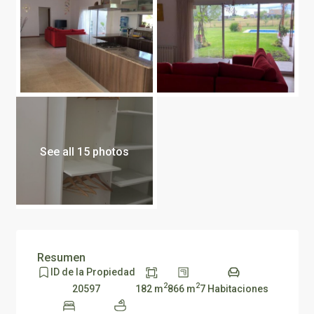
See all 15 photos
Resumen
ID de la Propiedad
2
2
182 m
866 m
7 Habitaciones
20597