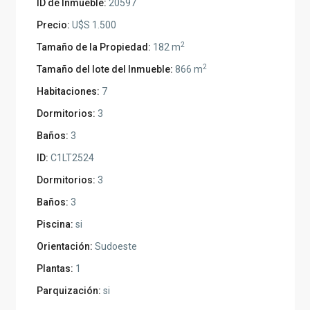
ID de Inmueble:
20597
Precio:
U$S 1.500
2
Tamaño de la Propiedad:
182 m
2
Tamaño del lote del Inmueble:
866 m
Habitaciones:
7
Dormitorios:
3
Baños:
3
ID:
C1LT2524
Dormitorios:
3
Baños:
3
Piscina:
si
Orientación:
Sudoeste
Plantas:
1
Parquización:
si