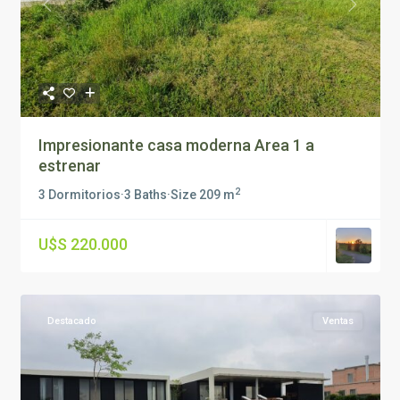
Previous
Next
Impresionante casa moderna Area 1 a
estrenar
2
3 Dormitorios
·
3 Baths
·
Size
209 m
U$S 220.000
Destacado
Ventas