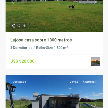
Previous
Next
Lujosa casa sobre 1800 metros
2
3 Dormitorios
·
4 Baths
·
Size
1.800 m
U$S 520.000
Destacado
Ventas
A Estrenar
Previous
Next