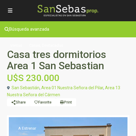
Búsqueda avanzada
,
Ventas
Casas
Destacadas
Casa tres dormitorios
Area 1 San Sebastian
U$S 230.000
San Sebastián
,
Area 01 Nuestra Señora del Pilar
,
Area 13
Nuestra Señora del Cármen
Share
Favorite
Print
A Estrenar