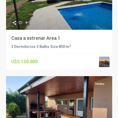
Casa a estrenar Area 1
2
3 Dormitorios
·
3 Baths
·
Size
850 m
U$S 150.000
Ventas
Previous
Next