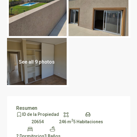
See all 9 photos
Resumen
ID de la Propiedad
2
246 m
5 Habitaciones
20654
2 Dormitorios
3 Baños