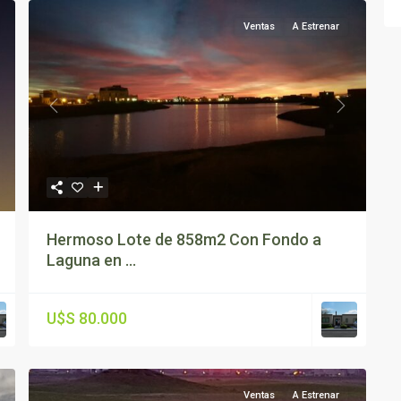
Ventas
A Estrenar
ext
Previous
Next
Hermoso Lote de 858m2 Con Fondo a
Laguna en ...
U$S 80.000
Ventas
A Estrenar