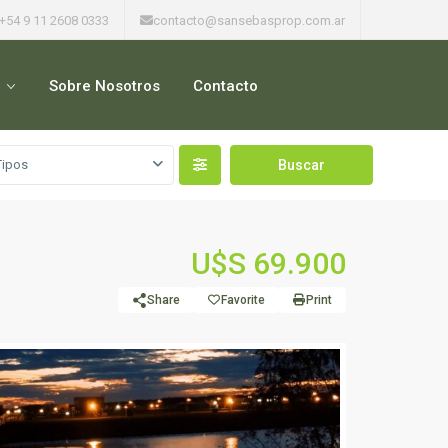
+54 9 11 2608 0333
contacto@sansebasprop.com.ar
Sobre Nosotros
Contacto
Tipos
U$S 69.900
Share
Favorite
Print