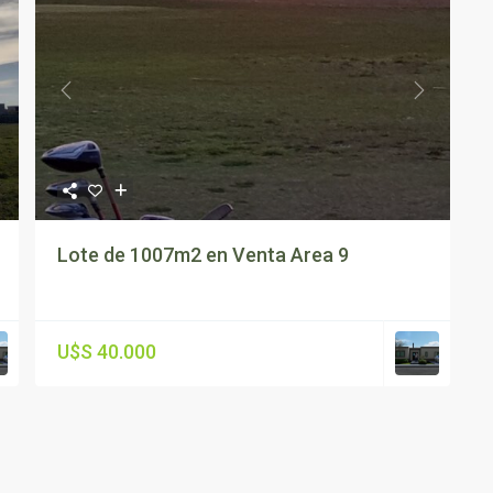
ext
Previous
Next
Lote de 1007m2 en Venta Area 9
U$S 40.000