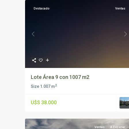
Destacado
Ventas
Previous
N
Lote Área 9 con 1007 m2
2
Size
1.007 m
U$S 38.000
Ventas
A Estrenar