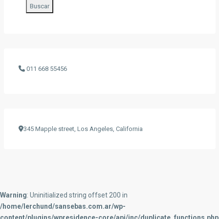
Buscar
011 668 55456
345 Mapple street, Los Angeles, California
Warning
: Uninitialized string offset 200 in
/home/lerchund/sansebas.com.ar/wp-
content/plugins/wpresidence-core/api/inc/duplicate_functions.php