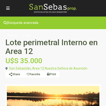
Búsqueda avanzada
Ventas
Lotes
Lote perimetral Interno en
Area 12
U$S 35.000
San Sebastián
,
Area 12 Nuestra Señora de Asunción
Share
Favorite
Print