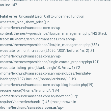
on line
147
Fatal error
: Uncaught Error: Call to undefined function
wpestate_hide_show_price() in
/home/lerchund/sansebas.com.ar/wp-
content/themes/wpresidence/libs/pin_management.php:142 Stack
trace: #0 /home/lerchund/sansebas.com.ar/wp-
content/themes/wpresidence/libs/pin_management.php(658):
wpestate_pin_unit_creation(21090, 'U$S', 'before', 'm', 2) #1
/home/lerchund/sansebas.com.ar/wp-
content/themes/wpresidence/single-estate_property.php(121):
wpestate_listing_pins('blank_single', 0, Array, 1) #2
/home/lerchund/sansebas.com.ar/wp-includes/template-
loader.php(132): include('/home/lerchund/...') #3
/home/lerchund/sansebas.com.ar/wp-blog-header.php(19):
require_once('/home/lerchund/...') #4
/home/lerchund/sansebas.com.ar/index.php(17):
require('/home/lerchund/...') #5 {main} thrown in
/home/lerchund/sansebas.com.ar/wp-