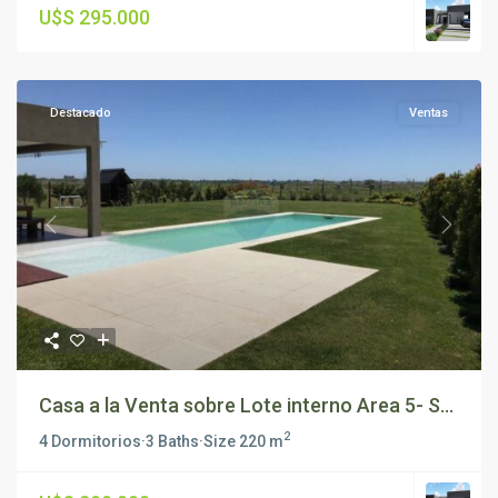
U$S 295.000
Destacado
Ventas
Previous
Next
Casa a la Venta sobre Lote interno Area 5- S...
2
4 Dormitorios
·
3 Baths
·
Size
220 m