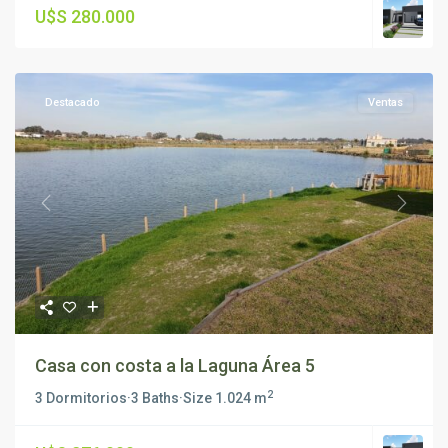
U$S 280.000
Destacado
Ventas
Previous
Next
Casa con costa a la Laguna Área 5
2
3 Dormitorios
·
3 Baths
·
Size
1.024 m