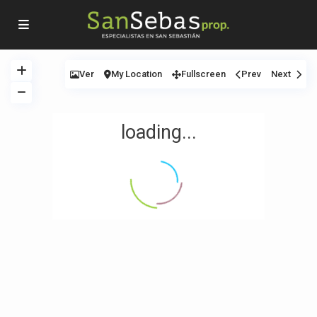
Ver
My Location
Fullscreen
Prev
Next
loading...