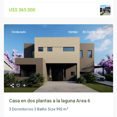
U$S 365.000
Destacado
Ventas
En Construcción
Previous
Next
Casa en dos plantas a la laguna Area 6
2
3 Dormitorios
·
3 Baths
·
Size
992 m