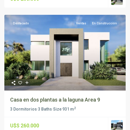
Destacado
Ventas
En Construcción
Previous
Next
Casa en dos plantas a la laguna Area 9
2
3 Dormitorios
·
3 Baths
·
Size
931 m
U$S 260.000