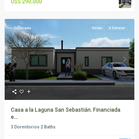
U$S 290.000
Destacado
Ventas
A Estrenar
Previous
Next
Casa a la Laguna San Sebastián. Financiada
e...
3 Dormitorios
·
2 Baths