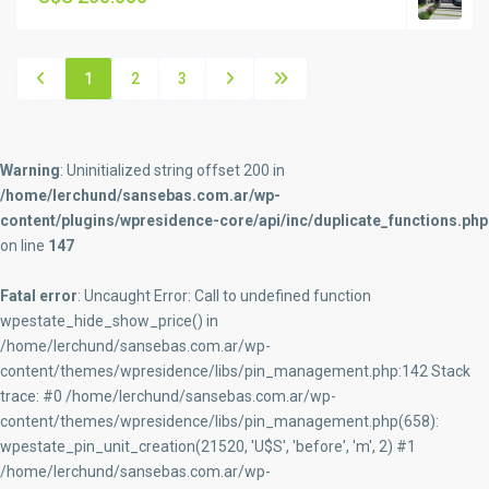
1
2
3
Warning
: Uninitialized string offset 200 in
/home/lerchund/sansebas.com.ar/wp-
content/plugins/wpresidence-core/api/inc/duplicate_functions.php
on line
147
Fatal error
: Uncaught Error: Call to undefined function
wpestate_hide_show_price() in
/home/lerchund/sansebas.com.ar/wp-
content/themes/wpresidence/libs/pin_management.php:142 Stack
trace: #0 /home/lerchund/sansebas.com.ar/wp-
content/themes/wpresidence/libs/pin_management.php(658):
wpestate_pin_unit_creation(21520, 'U$S', 'before', 'm', 2) #1
/home/lerchund/sansebas.com.ar/wp-