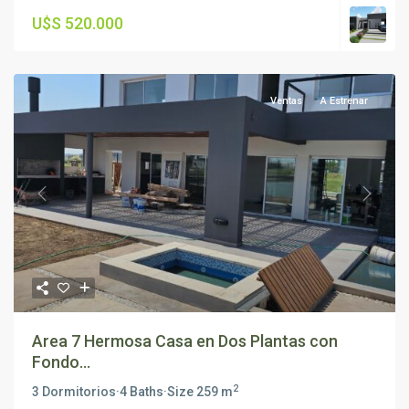
U$S 520.000
Ventas
A Estrenar
Previous
Next
Area 7 Hermosa Casa en Dos Plantas con
Fondo...
2
3 Dormitorios
·
4 Baths
·
Size
259 m