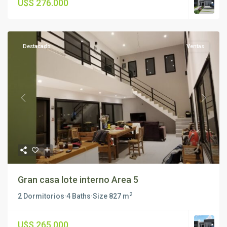
U$S 276.000
Destacado
Ventas
Previous
Next
Gran casa lote interno Area 5
2
2 Dormitorios
·
4 Baths
·
Size
827 m
U$S 265.000