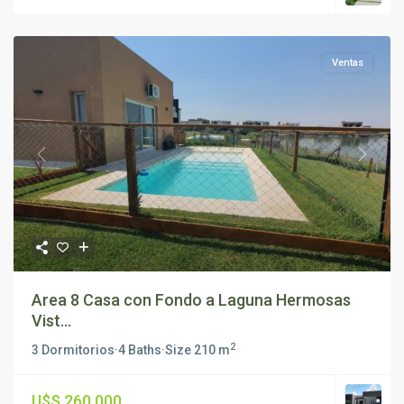
Ventas
Previous
Next
Area 8 Casa con Fondo a Laguna Hermosas
Vist...
2
3 Dormitorios
·
4 Baths
·
Size
210 m
U$S 260.000